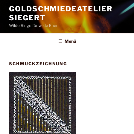
Zum
GOLDSCHMIEDEATELIER
Inhalt
SIEGERT
springen
Wilde Ringe für wilde Ehen
Menü
SCHMUCKZEICHNUNG